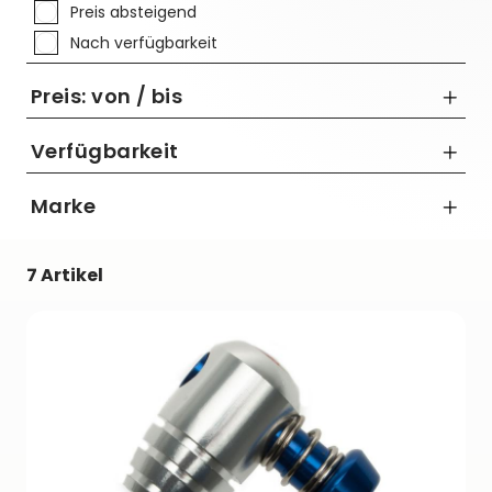
Preis absteigend
Nach verfügbarkeit
Preis: von / bis
Verfügbarkeit
Marke
bis
Barbieri
€
7 Artikel
BETO
Lezyne