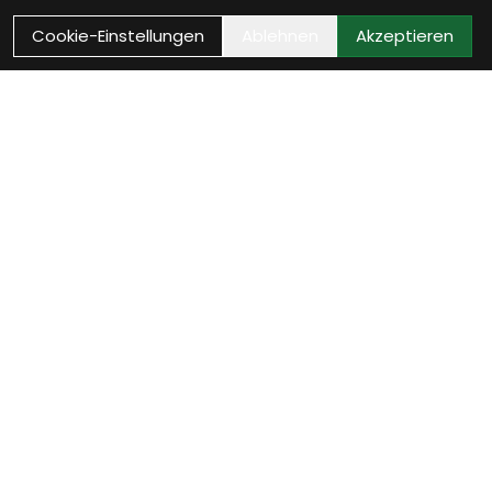
Cookie-Einstellungen
Ablehnen
Akzeptieren
Wie können wir Dir
helfen?
Termin zur Neurad-
Beratung vereinbaren
Verinbare jetzt Deinen persönlichen