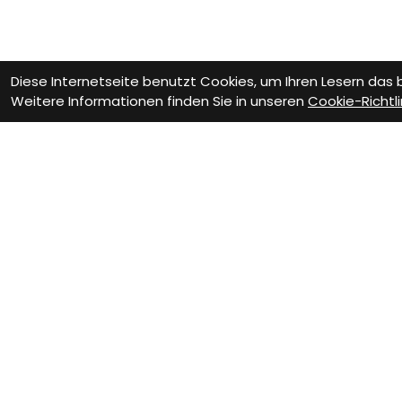
Diese Internetseite benutzt Cookies, um Ihren Lesern das
Weitere Informationen finden Sie in unseren
Cookie-Richtli
Wie können wir D
Termin zur
We