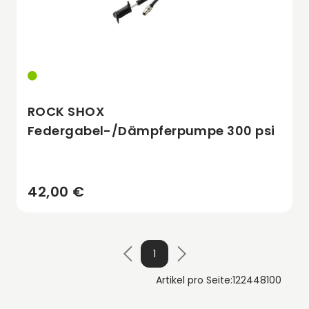
ROCK SHOX
Federgabel-/Dämpferpumpe 300 psi
42,00 €
1
Artikel pro Seite:
12
24
48
100