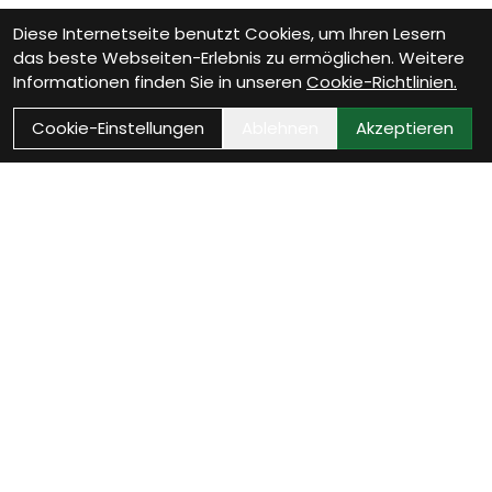
Diese Internetseite benutzt Cookies, um Ihren Lesern
das beste Webseiten-Erlebnis zu ermöglichen. Weitere
Informationen finden Sie in unseren
Cookie-Richtlinien.
Cookie-Einstellungen
Ablehnen
Akzeptieren
Wie können wir Dir
helfen?