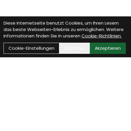
Diese Internetseite benutzt Cookies, um Ihren Lesern
das beste Webseiten-Erlebnis zu ermöglichen. Weitere
Informationen finden Sie in unseren
Cookie-Richtlinien.
Cookie-Einstellungen
Ablehnen
Akzeptieren
Wie können wir Dir
helfen?