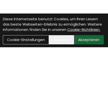
Diese Internetseite benutzt Cookies, um Ihren Lesern
das beste Webseiten-Erlebnis zu ermöglichen. Weitere
Informationen finden Sie in unseren
Cookie-Richtlinien.
Cookie-Einstellungen
Ablehnen
Akzeptieren
Wie können wir Dir
helfen?