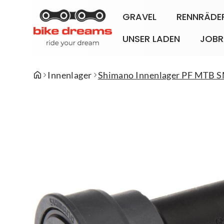
GRAVEL
RENNRÄDE
UNSER LADEN
JOBR
Innenlager
Shimano Innenlager PF MTB 