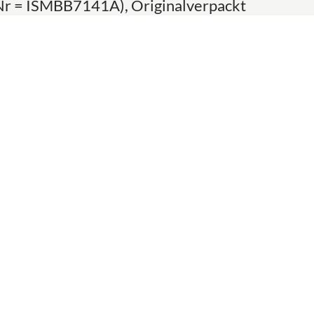
tNr = ISMBB7141A), Originalverpackt