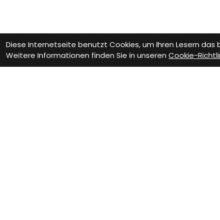
Diese Internetseite benutzt Cookies, um Ihren Lesern das
Weitere Informationen finden Sie in unseren
Cookie-Richtli
Wie können wir D
Termin zur
We