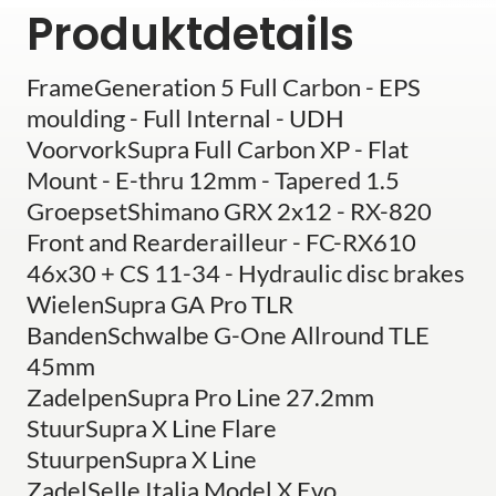
Produktdetails
FrameGeneration 5 Full Carbon - EPS
moulding - Full Internal - UDH
VoorvorkSupra Full Carbon XP - Flat
Mount - E-thru 12mm - Tapered 1.5
GroepsetShimano GRX 2x12 - RX-820
Front and Rearderailleur - FC-RX610
46x30 + CS 11-34 - Hydraulic disc brakes
WielenSupra GA Pro TLR
BandenSchwalbe G-One Allround TLE
45mm
ZadelpenSupra Pro Line 27.2mm
StuurSupra X Line Flare
StuurpenSupra X Line
ZadelSelle Italia Model X Evo