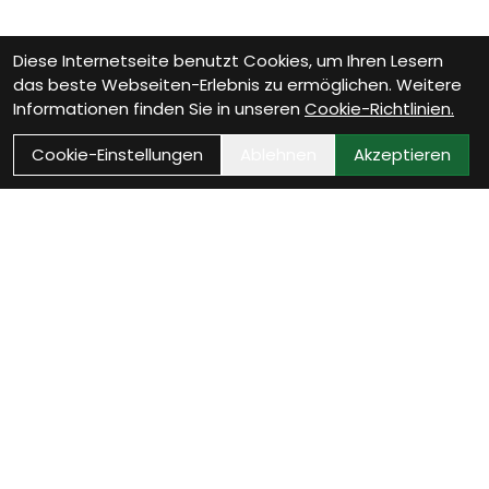
Diese Internetseite benutzt Cookies, um Ihren Lesern
das beste Webseiten-Erlebnis zu ermöglichen. Weitere
Informationen finden Sie in unseren
Cookie-Richtlinien.
Cookie-Einstellungen
Ablehnen
Akzeptieren
Wie können wir Dir
helfen?