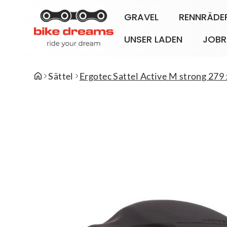
GRAVEL
RENNRÄDE
UNSER LADEN
JOBR
Sättel
Ergotec Sattel Active M strong 27