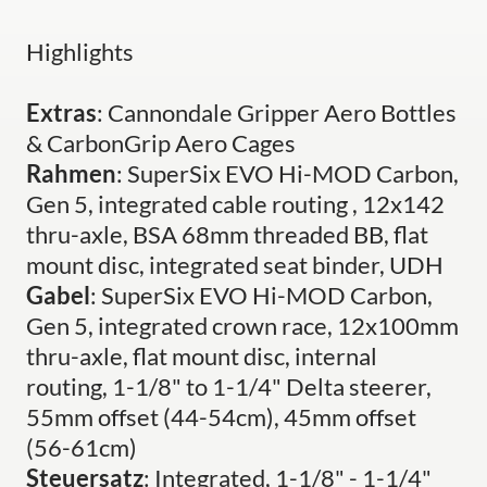
Highlights
Extras
: Cannondale Gripper Aero Bottles
& CarbonGrip Aero Cages
Rahmen
: SuperSix EVO Hi-MOD Carbon,
Gen 5, integrated cable routing , 12x142
thru-axle, BSA 68mm threaded BB, flat
mount disc, integrated seat binder, UDH
Gabel
: SuperSix EVO Hi-MOD Carbon,
Gen 5, integrated crown race, 12x100mm
thru-axle, flat mount disc, internal
routing, 1-1/8" to 1-1/4" Delta steerer,
55mm offset (44-54cm), 45mm offset
(56-61cm)
Steuersatz
: Integrated, 1-1/8" - 1-1/4"