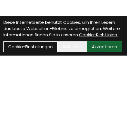
Diese Internetseite benutzt Cookies, um Ihren Lesern
das beste Webseiten-Erlebnis zu ermöglichen. Weitere
Informationen finden Sie in unseren
Cookie-Richtlinien.
Cookie-Einstellungen
Ablehnen
Akzeptieren
Wie können wir Dir
helfen?