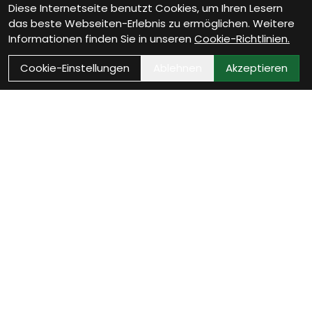
Diese Internetseite benutzt Cookies, um Ihren Lesern
das beste Webseiten-Erlebnis zu ermöglichen. Weitere
Informationen finden Sie in unseren
Cookie-Richtlinien.
Cookie-Einstellungen
Ablehnen
Akzeptieren
Wie können wir Dir
helfen?
Termin zur Neurad-