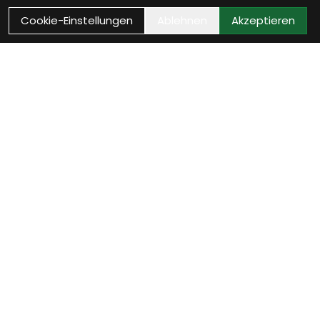
Cookie-Einstellungen
Ablehnen
Akzeptieren
Wie können wir Dir
helfen?
Termin zur Neurad-
Beratung vereinbaren
Verinbare jetzt Deinen persönlichen