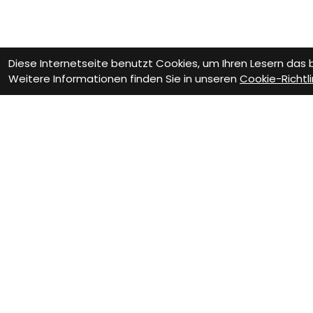
Diese Internetseite benutzt Cookies, um Ihren Lesern das
Weitere Informationen finden Sie in unseren
Cookie-Richtli
Wie können wir D
Termin zur
We